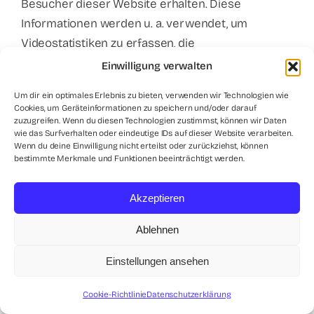
Besucher dieser Website erhalten. Diese
Informationen werden u. a. verwendet, um
Videostatistiken zu erfassen, die
Anwenderfreundlichkeit zu verbessern und
Einwilligung verwalten
Betrugsversuchen vorzubeugen.
Um dir ein optimales Erlebnis zu bieten, verwenden wir Technologien wie
Wenn Sie in Ihrem YouTube-Account eingeloggt
Cookies, um Geräteinformationen zu speichern und/oder darauf
sind, ermöglichen Sie YouTube, Ihr Surfverhalten
zuzugreifen. Wenn du diesen Technologien zustimmst, können wir Daten
wie das Surfverhalten oder eindeutige IDs auf dieser Website verarbeiten.
direkt Ihrem persönlichen Profil zuzuordnen. Dies
Wenn du deine Einwilligung nicht erteilst oder zurückziehst, können
können Sie verhindern, indem Sie sich aus Ihrem
bestimmte Merkmale und Funktionen beeinträchtigt werden.
YouTube-Account ausloggen.
Akzeptieren
Die Nutzung von YouTube erfolgt im Interesse
einer ansprechenden Darstellung unserer Online-
Ablehnen
Angebote. Dies stellt ein berechtigtes Interesse
im Sinne von Art. 6 Abs. 1 lit. f DSGVO dar. Sofern
Einstellungen ansehen
eine entsprechende Einwilligung abgefragt wurde,
Cookie-Richtlinie
Datenschutzerklärung
erfolgt die Verarbeitung ausschließlich auf