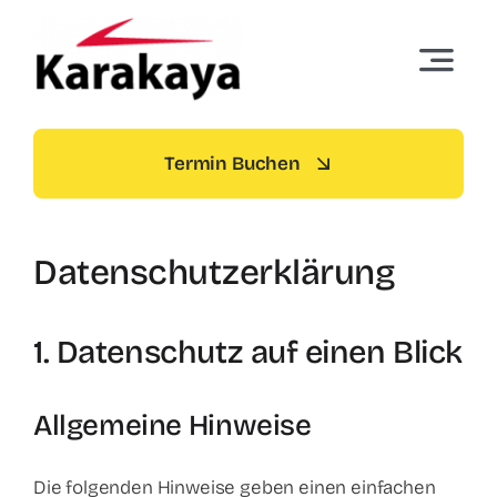
Skip
to
Toggle
content
Navigat
Startseite
Termin Buchen
Termin buchen
Datenschutzerklärung
Über Uns
Standorte
1. Datenschutz auf einen Blick
Dienstleistungen
Allgemeine Hinweise
Preise
Die folgenden Hinweise geben einen einfachen