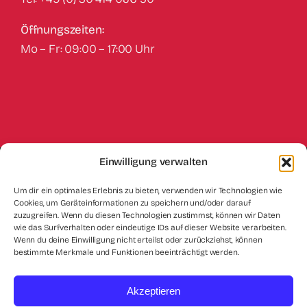
Öffnungszeiten:
Mo – Fr: 09:00 – 17:00 Uhr
Einwilligung verwalten
Impressum
Datenschutz
Kontakt
Um dir ein optimales Erlebnis zu bieten, verwenden wir Technologien wie
Cookies, um Geräteinformationen zu speichern und/oder darauf
Cookie-Richtlinie (EU)
zuzugreifen. Wenn du diesen Technologien zustimmst, können wir Daten
wie das Surfverhalten oder eindeutige IDs auf dieser Website verarbeiten.
Wenn du deine Einwilligung nicht erteilst oder zurückziehst, können
bestimmte Merkmale und Funktionen beeinträchtigt werden.
Akzeptieren