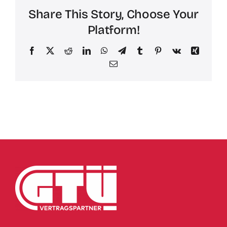
Share This Story, Choose Your
Platform!
Facebook
X
Reddit
LinkedIn
WhatsApp
Telegram
Tumblr
Pinterest
Vk
Xing
Email