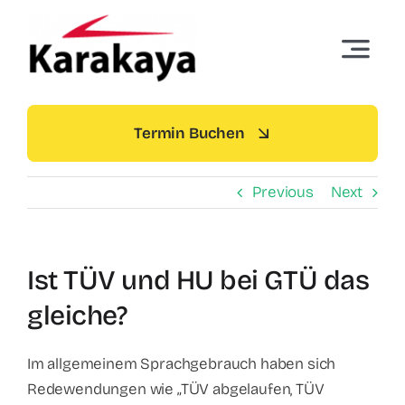
Skip
to
Toggle
content
Navigat
Startseite
Termin Buchen
Termin buchen
Previous
Next
Über Uns
Ist TÜV und HU bei GTÜ das
Standorte
gleiche?
Dienstleistungen
Im allgemeinem Sprachgebrauch haben sich
Redewendungen wie „TÜV abgelaufen, TÜV
Preise