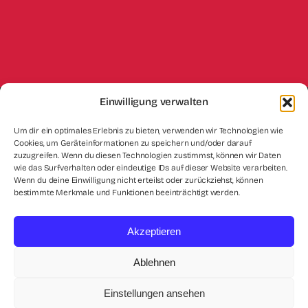
Einwilligung verwalten
Impressum
Datenschutz
Kontakt
Um dir ein optimales Erlebnis zu bieten, verwenden wir Technologien wie
Cookies, um Geräteinformationen zu speichern und/oder darauf
Cookie-Richtlinie (EU)
zuzugreifen. Wenn du diesen Technologien zustimmst, können wir Daten
wie das Surfverhalten oder eindeutige IDs auf dieser Website verarbeiten.
Wenn du deine Einwilligung nicht erteilst oder zurückziehst, können
bestimmte Merkmale und Funktionen beeinträchtigt werden.
Akzeptieren
© 2026 • Ingenieurbüro Karakaya
Ablehnen
Einstellungen ansehen