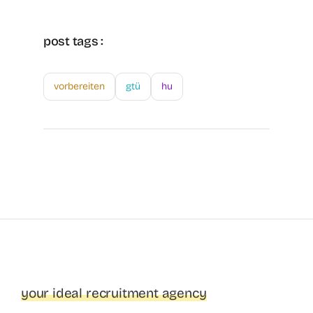
post tags :
vorbereiten
gtü
hu
your ideal recruitment agency