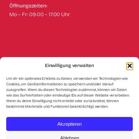
Öffnungszeiten:
Mo – Fr: 09:00 – 17:00 Uhr
Einwilligung verwalten
Impressum
Datenschutz
Kontakt
Um dir ein optimales Erlebnis zu bieten, verwenden wir Technologien wie
Cookies, um Geräteinformationen zu speichern und/oder darauf
Cookie-Richtlinie (EU)
zuzugreifen. Wenn du diesen Technologien zustimmst, können wir Daten
wie das Surfverhalten oder eindeutige IDs auf dieser Website verarbeiten.
Wenn du deine Einwilligung nicht erteilst oder zurückziehst, können
bestimmte Merkmale und Funktionen beeinträchtigt werden.
Akzeptieren
© 2026 • Ingenieurbüro Karakaya
Ablehnen