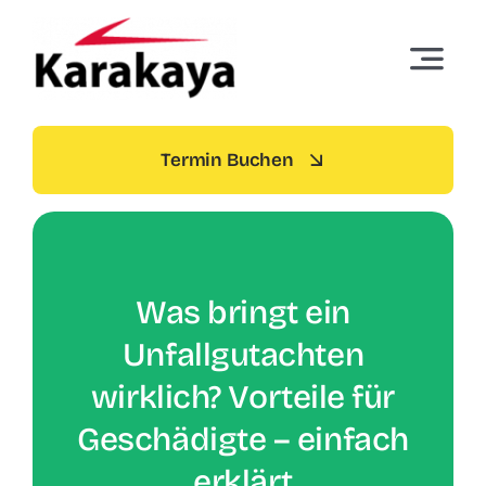
Skip
to
Toggle
content
Navigat
Startseite
Termin Buchen
Termin buchen
Über Uns
Was bringt ein
Standorte
Unfallgutachten
wirklich? Vorteile für
Dienstleistungen
Geschädigte – einfach
erklärt
Preise